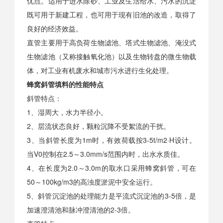
优点。适用于进水除砂、工业及生活给水、污水的沉淀
既可用于新建工程，也可用于现有旧池的改造，取得了
良好的经济效益。
直管主要用于高负荷生物滤池、塔式生物滤池、淹没式
生物滤池（又称接触氧化池）以及生物转盘的微生物载
体，对工业有机废水和城市污水进行生化处理。
蜂窝斜管填料的性能特点
斜管特点：
1、湿周大，水力半径小。
2、层流状态良好，颗粒沉降不受絮流的干扰。
3、当斜管长度为1m时，有效荷载按3-5t/m2·H设计。
当V0控制在2.5～3.0mm/s范围内时，出水水质佳。
4、在长度为2.0～3.0m的取水口采用蜂窝斜管，可在
50～100kg/m3的高浊度淤泥中安全运行。
5、斜管沉淀池的处理能力是平流式沉淀池的3-5倍，是
加速澄清池和脉冲澄清池的2-3倍。